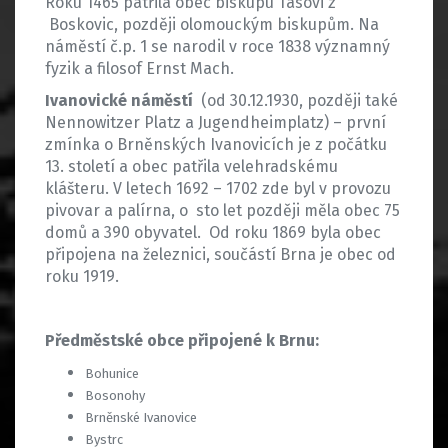
Roku 1465 patřila obec biskupu Tasovi z
Boskovic, později olomouckým biskupům. Na
náměstí č.p. 1 se narodil v roce 1838 významný
fyzik a filosof Ernst Mach.
Ivanovické náměstí
(od 30.12.1930, později také
Nennowitzer Platz a Jugendheimplatz) – první
zmínka o Brněnských Ivanovicích je z počátku
13. století a obec patřila velehradskému
klášteru. V letech 1692 – 1702 zde byl v provozu
pivovar a palírna, o sto let později měla obec 75
domů a 390 obyvatel. Od roku 1869 byla obec
připojena na železnici, součástí Brna je obec od
roku 1919.
Předměstské obce připojené k Brnu:
Bohunice
Bosonohy
Brněnské Ivanovice
Bystrc