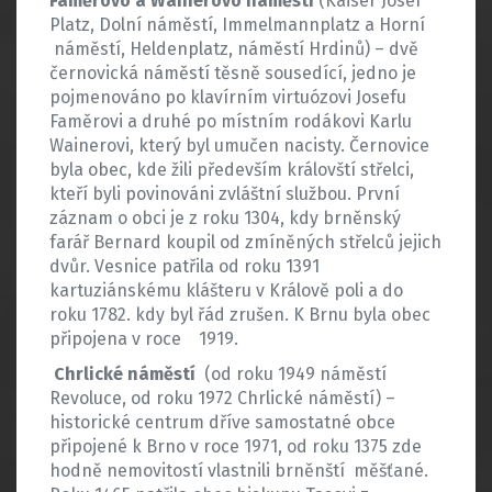
Faměrovo a Wainerovo náměstí
(Kaiser Josef
Platz, Dolní náměstí, Immelmannplatz a Horní
náměstí, Heldenplatz, náměstí Hrdinů) – dvě
černovická náměstí těsně sousedící, jedno je
pojmenováno po klavírním virtuózovi Josefu
Faměrovi a druhé po místním rodákovi Karlu
Wainerovi, který byl umučen nacisty. Černovice
byla obec, kde žili především královští střelci,
kteří byli povinováni zvláštní službou. První
záznam o obci je z roku 1304, kdy brněnský
farář Bernard koupil od zmíněných střelců jejich
dvůr. Vesnice patřila od roku 1391
kartuziánskému klášteru v Králově poli a do
roku 1782. kdy byl řád zrušen. K Brnu byla obec
připojena v roce 1919.
Chrlické náměstí
(od roku 1949 náměstí
Revoluce, od roku 1972 Chrlické náměstí) –
historické centrum dříve samostatné obce
připojené k Brno v roce 1971, od roku 1375 zde
hodně nemovitostí vlastnili brněnští měšťané.