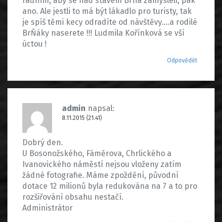
radním, aby se nad stavem Brna zamysleli, pak
ano. Ale jestli to má být lákadlo pro turisty, tak
je spíš těmi kecy odradíte od návštěvy….a rodilé
BrŇáky naserete !!! Ludmila Kořínková se vší
úctou !
Odpovědět
admin
napsal:
8.11.2015 (21.41)
Dobrý den.
U Bosonožského, Fáměrova, Chrlického a
Ivanovického náměstí nejsou vloženy zatím
žádné fotografie. Máme zpoždění, původní
dotace 12 milionů byla redukována na 7 a to pro
rozšiřování obsahu nestačí.
Administrátor