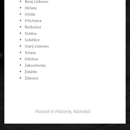
Nový Lískovec
Obřany
Ořešín
Přízřenice
Řečkovice
Slatina
Soběšice
Starý Lískovec
Tuřany
Útěchov
Žabovřevsky
Žebětín
Židenice
Posted in
Historie
,
Náměstí