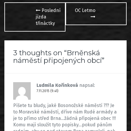
Post
Poslední
OC Letmo
navigation
jízda
třináctky
3 thoughts on “
Brněnská
náměstí připojených obcí
”
Ludmila Kořínková
napsal:
7.11.2015 (9.41)
Píšete tu bludy, jaké Bosonožské náměstí ??? Je
to Moravské náměstí, dříve nám Rudé armády a
je to přímo střed Brna…žádná připojená obec !!!
Komu mají sloužit tyto popisky…pokud pánům