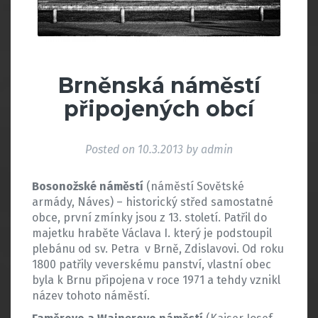
Brněnská náměstí
připojených obcí
Posted on
10.3.2013
by
admin
Bosonožské náměstí
(náměstí Sovětské
armády, Náves) – historický střed samostatné
obce, první zmínky jsou z 13. století. Patřil do
majetku hraběte Václava I. který je podstoupil
plebánu od sv. Petra v Brně, Zdislavovi. Od roku
1800 patřily veverskému panství, vlastní obec
byla k Brnu připojena v roce 1971 a tehdy vznikl
název tohoto náměstí.