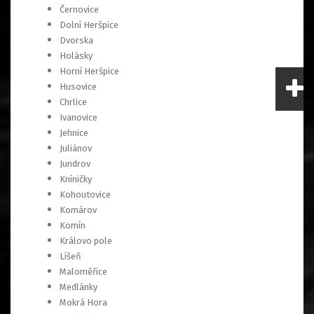
Černovice
Dolní Heršpice
Dvorska
Holásky
Horní Heršpice
Husovice
Chrlice
Ivanovice
Jehnice
Juliánov
Jundrov
Kníničky
Kohoutovice
Komárov
Komín
Královo pole
Líšeň
Maloměřice
Medlánky
Mokrá Hora