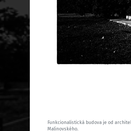
Funkcionalistická budova je od archit
Malinovského.