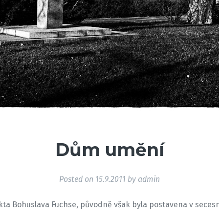
Dům umění
Posted on
15.9.2011
by
admin
ekta Bohuslava Fuchse, původně však byla postavena v seces