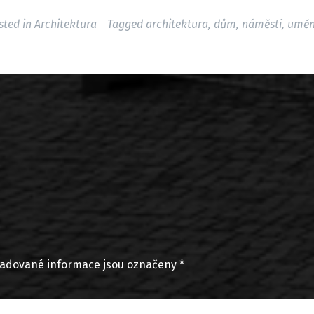
sted in
Architektura
Tagged
architektura
,
dům
,
náměstí
,
uměn
adované informace jsou označeny
*