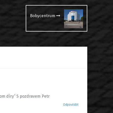
Bobycentrum
 tom díry“ S pozdravem Petr
Odpovědět