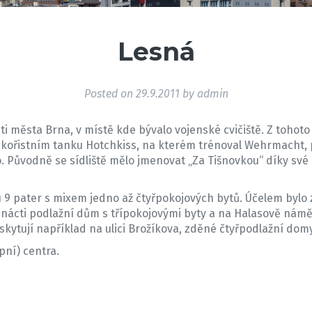
Lesná
Posted on
29.9.2011
by
admin
sti města Brna, v místě kde bývalo vojenské cvičiště. Z tohot
o kořistním tanku Hotchkiss, na kterém trénoval Wehrmacht, p
. Původně se sídliště mělo jmenovat „Za Tišnovkou“ díky své 
 9 pater s mixem jedno až čtyřpokojových bytů. Účelem bylo
řinácti podlažní dům s třípokojovými byty a na Halasově námě
kytují například na ulici Brožíkova, zděné čtyřpodlažní domy
pní) centra.