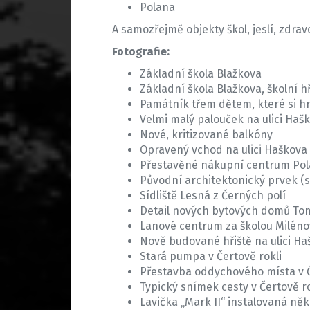
Polana
A samozřejmě objekty škol, jeslí, zdrav
Fotografie:
Základní škola Blažkova
Základní škola Blažkova, školní h
Památník třem dětem, které si hr
Velmi malý palouček na ulici Haš
Nové, kritizované balkóny
Opravený vchod na ulici Haškova
Přestavěné nákupní centrum Po
Původní architektonický prvek (s
Sídliště Lesná z Černých polí
Detail nových bytových domů T
Lanové centrum za školou Milén
Nově budované hřiště na ulici Ha
Stará pumpa v Čertově rokli
Přestavba oddychového místa v Č
Typický snímek cesty v Čertově ro
Lavička „Mark II“ instalovaná ně