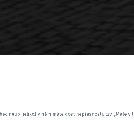
bec nelíbí jelikož v něm máte dost nepřesností. tzv. „Máte v