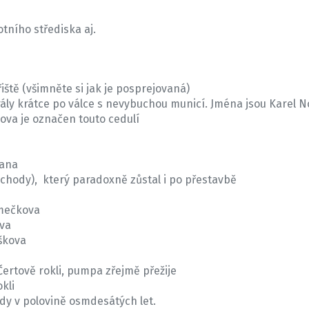
otního střediska aj.
řiště (všimněte si jak je posprejovaná)
ály krátce po válce s nevybuchou municí. Jména jsou Karel Nov
kova je označen touto cedulí
lana
chody), který paradoxně zůstal i po přestavbě
omečkova
ova
škova
ertově rokli, pumpa zřejmě přežije
kli
kdy v polovině osmdesátých let.