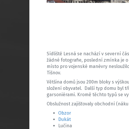
Sídliště Lesná se nachází v severní čá
žádné fotografie, poslední zmínka je 
místo pro vojenské manévry nesloužilo
Tišnov.
Většina domů jsou 200m bloky s výškou
složení obyvatel. Další typ domu byl t
garsoniérami. Kromě těchto typů se vys
Obslužnost zajišťovaly obchodní (náku
Obzor
Dukát
Lučina