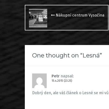
Post
navigation
Nákupní centrum Vysočina
One thought on “
Lesná
”
Petr
napsal:
15.4.2015 (23.25)
Dobrý den, ale váš článek o Lesné se mi vů